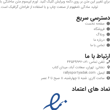
برای تغییر این متن بر روی دکمه ویرایش کلیک کنید. لورم ایپسوم متن ساختگی با
تولید سادگی نامفهوم از صنعت چاپ و با استفاده از طراحان گرافیک است.
دسترسی سریع
صفحه نخست
فروشگاه
وبلاگ
درباره ما
تماس با ما
ارتباط با ما
تلفن تماس: 021-44569632
نشانی: تهران، سعادت آباد، میدان کتاب
ایمیل: rallysportyadak.com
ساعت کاری: شنبه تا چهارشنبه، 8 صبح تا 6 عصر
نماد های اعتماد