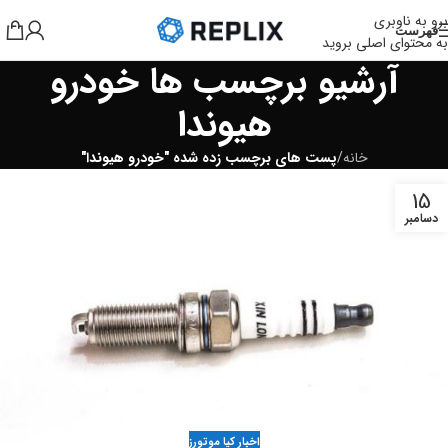
برو به ناوبری
فهرست
به محتوای اصلی بروید
آرشیو برچسب ها خودرو
هیوندا
خانه
/
پست های برچسب زده شده "خودرو هیوندا"
15
دسامبر
اخبار کیا موتورز