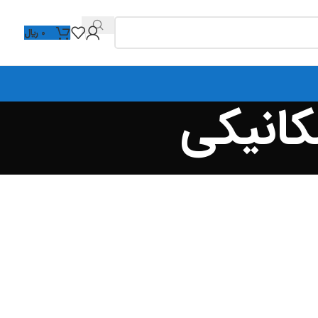
0
﷼
کانیکی