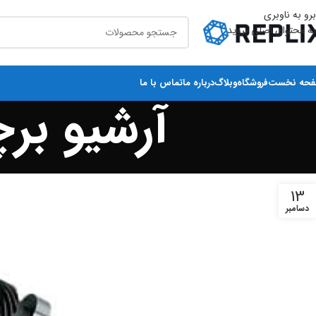
برو به ناوبری
به محتوای اصلی بروید
حه نخست
فروشگاه
وبلاگ
درباره ما
تماس با ما
آرشیو بر
13
دسامبر