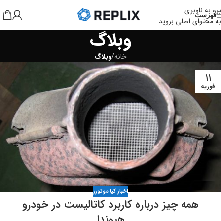
برو به ناوبری
فهرست
به محتوای اصلی بروید
وبلاگ
خانه
/
وبلاگ
11
فوریه
اخبار کیا موتورز
همه چیز درباره کاربرد کاتالیست در خودرو
هیوندا