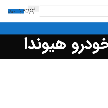
0
﷼
درو هیوندا