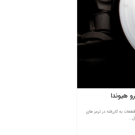
 هیوندا
ات به کاررفته در ترمز های
...