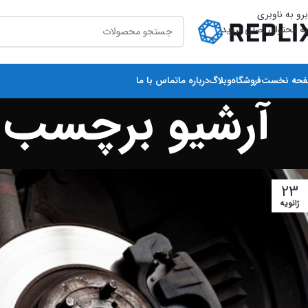
برو به ناوبری
به محتوای اصلی بروید
حه نخست
فروشگاه
وبلاگ
درباره ما
تماس با ما
آرشیو برچسب ه
23
ژانویه