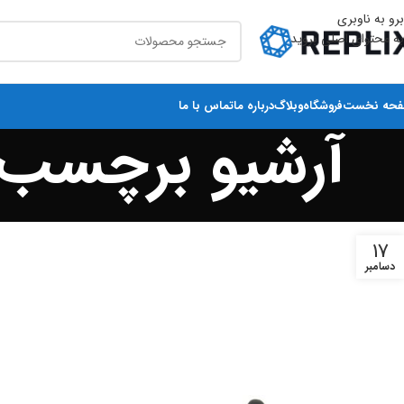
برو به ناوبری
به محتوای اصلی بروید
حه نخست
فروشگاه
وبلاگ
درباره ما
تماس با ما
آرشیو برچسب ه
17
دسامبر