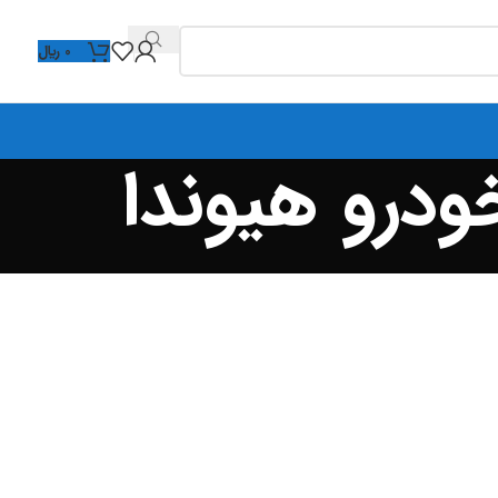
0
﷼
ودرو هیوندا