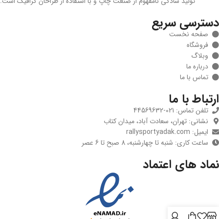
تولید سادگی نامفهوم از صنعت چاپ و با استفاده از طراحان گرافیک است.
دسترسی سریع
صفحه نخست
فروشگاه
وبلاگ
درباره ما
تماس با ما
ارتباط با ما
تلفن تماس: 021-44569632
نشانی: تهران، سعادت آباد، میدان کتاب
ایمیل: rallysportyadak.com
ساعت کاری: شنبه تا چهارشنبه، 8 صبح تا 6 عصر
نماد های اعتماد