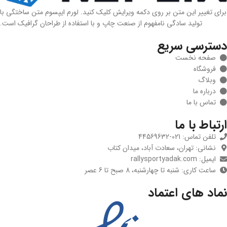
برای تغییر این متن بر روی دکمه ویرایش کلیک کنید. لورم ایپسوم متن ساختگی با
تولید سادگی نامفهوم از صنعت چاپ و با استفاده از طراحان گرافیک است.
دسترسی سریع
صفحه نخست
فروشگاه
وبلاگ
درباره ما
تماس با ما
ارتباط با ما
تلفن تماس: 021-44569632
نشانی: تهران، سعادت آباد، میدان کتاب
ایمیل: rallysportyadak.com
ساعت کاری: شنبه تا چهارشنبه، 8 صبح تا 6 عصر
نماد های اعتماد