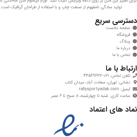
برای تغییر این متن بر روی دکمه ویرایش کلیک کنید. لورم ایپسوم متن ساختگی با
تولید سادگی نامفهوم از صنعت چاپ و با استفاده از طراحان گرافیک است.
دسترسی سریع
صفحه نخست
فروشگاه
وبلاگ
درباره ما
تماس با ما
ارتباط با ما
تلفن تماس: 021-44569632
نشانی: تهران، سعادت آباد، میدان کتاب
ایمیل: rallysportyadak.com
ساعت کاری: شنبه تا چهارشنبه، 8 صبح تا 6 عصر
نماد های اعتماد