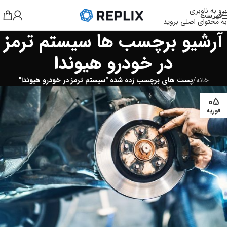
برو به ناوبری
فهرست
به محتوای اصلی بروید
آرشیو برچسب ها سیستم ترمز
در خودرو هیوندا
خانه
/
پست های برچسب زده شده "سیستم ترمز در خودرو هیوندا"
05
فوریه