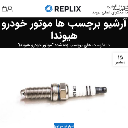
برو به ناوبری
فهرست
به محتوای اصلی بروید
آرشیو برچسب ها موتور خودرو
هیوندا
خانه
/
پست های برچسب زده شده "موتور خودرو هیوندا"
15
دسامبر
اخبار کیا موتورز