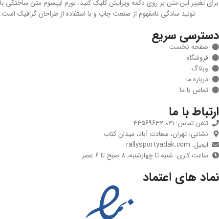
برای تغییر این متن بر روی دکمه ویرایش کلیک کنید. لورم ایپسوم متن ساختگی با
تولید سادگی نامفهوم از صنعت چاپ و با استفاده از طراحان گرافیک است.
دسترسی سریع
صفحه نخست
فروشگاه
وبلاگ
درباره ما
تماس با ما
ارتباط با ما
تلفن تماس: 021-44569632
نشانی: تهران، سعادت آباد، میدان کتاب
ایمیل: rallysportyadak.com
ساعت کاری: شنبه تا چهارشنبه، 8 صبح تا 6 عصر
نماد های اعتماد