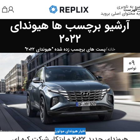
برو به ناوبری
فهرست
به محتوای اصلی بروید
آرشیو برچسب ها هیوندای
۲۰۲۲
خانه
/
پست های برچسب زده شده "هیوندای ۲۰۲۲"
09
نوامبر
اخبار هیوندای موتورز
هیوندای جدید 2022 و ابتکار شرکت کره ای