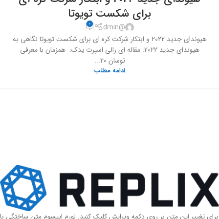
برای شکست تویوتا
0
@dmin
هیوندای جدید 2022 و ابتکار شرکت کره ای برای شکست تویوتا نگاهی به
هیوندای جدید 2022: مقاله ای رالی اسپرت یدک: همزمان با معرفی
توسان 20...
ادامه مطلب
برای تغییر این متن بر روی دکمه ویرایش کلیک کنید. لورم ایپسوم متن ساختگی با