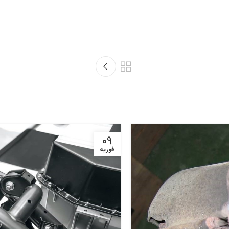
09
فوریه