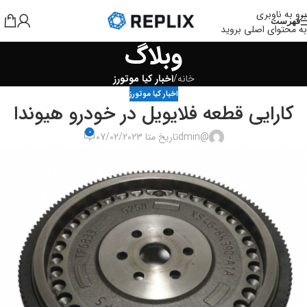
برو به ناوبری
فهرست
به محتوای اصلی بروید
وبلاگ
خانه
/
اخبار کیا موتورز
اخبار کیا موتورز
کارایی قطعه فلایویل در خودرو هیوندا
0
@dmin
تاریخ متا 07/02/2023