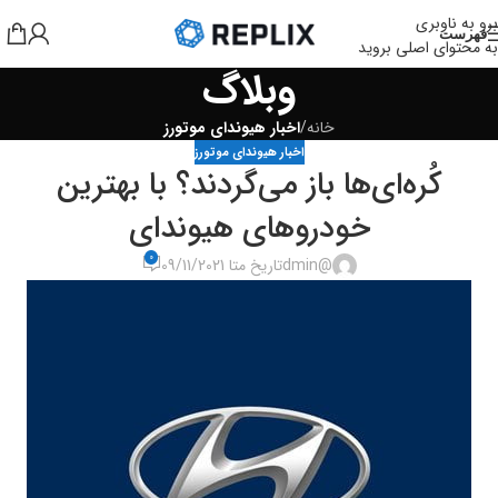
برو به ناوبری
فهرست
به محتوای اصلی بروید
وبلاگ
خانه
/
اخبار هیوندای موتورز
اخبار هیوندای موتورز
کُره‌ای‌ها باز می‌گردند؟ با بهترین
خودروهای هیوندای
0
@dmin
تاریخ متا 09/11/2021