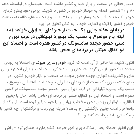
حضور فعالی در صنعت و بازار خودرو کشور داشته است. هیوندای در اواسطه دهه
۸۰ و ۹۰ شمسی اقدام به مونتاژ خودرو در کشور با شریک ایرانی خود یعنی کرمان
خودرو کرده بود. این خودروساز در سال ۱۳۹۷ با شروع تحریم های ظالمانه، صنعت
خودرو کشور را ترک و تجارت خود را به شکل تعلیق در آورد.
در پایان هفته جاری یک هیات از هیوندای به ایران خواهد آمد.
البته این موضوع با نصب یک بیلبورد تبلیغاتی در غرب تهران
مبنی حضور مجدد سامسونگ در کشور همراه است و احتمالا این
دو اتفاق، مبتنی بر برنامه‌ای خاص باشد
اکنون شنیده ها حاکی از آن است که گروه
خودروسازی هیوندای
احتمالا به زودی
مجدد به کشور باز می گردد. خبرهای رسیده حاکی است احتمالا برای انجام بررسی
های و تشریفات تجاری جهت حضور مجدد در صنعت و بازار خودرو کشور، در
پایان هفته جاری یک هیات از هیوندای به ایران خواهد آمد. البته این موضوع با
نصب یک بیلبورد تبلیغاتی در غرب تهران مبنی حضور مجدد سامسونگ در کشور
همراه است و احتمالا این دو اتفاق، مبتنی بر برنامه‌ای خاص باشد. حال با چنین
اتفاقی، سئوالهای زیادی ذهن مخاطب ایرانی را با خود درگیر کرده است. این که آیا
واقعا قرار است چنین بازگشتی رخ بدهد؟ هزینه این رفت و برگشتها را چه کسی یا
چه کسانی باید پرداخت کنند و …؟
این اتفاق احتمالا بعد از مذاکره وزیر امور خارجه کشورمان با همتای کره ای اش