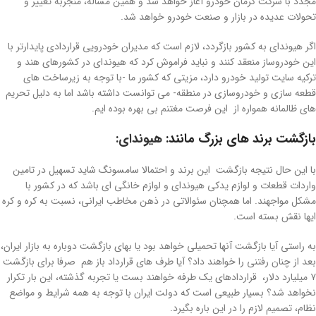
مجدد با شرکت کرمان خودرو آغاز خواهد شد و همین مساله، منجربه تغییر و
تحولات عدیده در بازار و صنعت خودرو خواهد شد.
اگر هیوندای به کشور بازگردد، لازم است که مدیران خودرویی قراردادی پایدارتر با
این خودروساز منعقد کنند و نباید فراموش کرد که هیوندای در کشورهای هند و
ترکیه سایت تولید خودرو دارد، مزیتی که کشور ما -با توجه به زیرساخت های
قطعه سازی و خودروسازی در منطقه- می توانست داشته باشد اما به دلیل تحریم
های ظالمانه همواره از این فرصت مغتنم بی بهره بوده ایم.
بازگشت برند های بزرگ مانند:
هیوندای:
با این حال نتیجه بازگشت این برند و احتمالا سامسونگ شاید تسهیل در تامین
واردات قطعات و لوازم یدکی هیوندای و لوازم خانگی ای باشد که در کشور با
مشکل مواجهند. اما همچنان سئوالاتی در ذهن مخاطب ایرانی، نسبت به کره و کره
ایها نقش بسته است.
به راستی آیا بازگشت آنها تحمیلی خواهد بود یا بهای بازگشت دوباره به بازار ایران،
بعد از چنان رفتنی را خواهند داد؟ آیا طرف های قرارداد باز هم صرفا برای بازگشت
۷ میلیارد دلار، قراردادهای یک طرفه خواهند بست یا تجربه گذشته، این بار تکرار
نخواهد شد؟ بسیار طبیعی است که دولت ایران با توجه به همه شرایط و مواضع
نظام، تصمیم لازم را در این باره بگیرد.