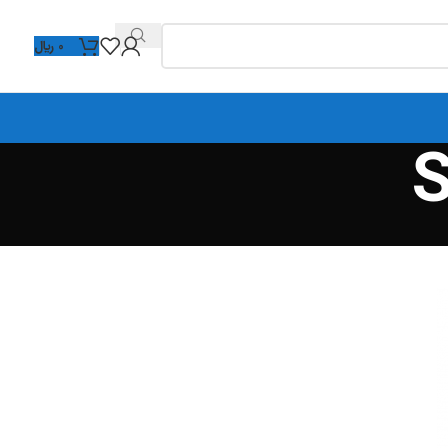
0
﷼
S