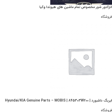
انژكتور شور مخصوص تمام ماشين هاي هيوندا وكيا
فروشگاه
ایربگ داشبورد | Hyundai/KIA Genuine Parts – MOBIS | 845303W200
فروشگاه