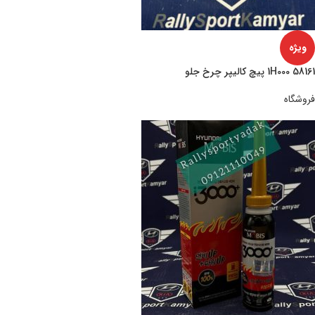
ویژه
1H000 58161 پیچ کالیپر چرخ جلو
فروشگاه