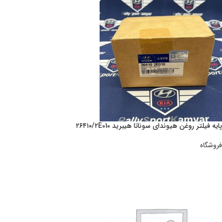
پایه فیلتر روغن هیوندای سوناتا هیبرید ۲۶۴۱۰/۲E010
فروشگاه