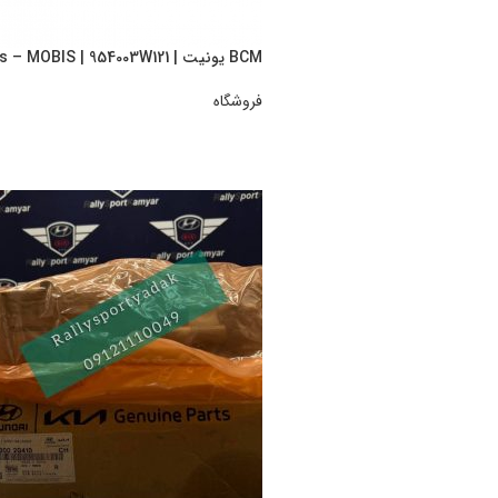
BCM یونیت | Hyundai/KIA Genuine Parts – MOBIS | 954003W121
فروشگاه