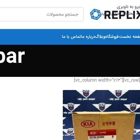
برو به ناوبری
به محتوای اصلی بروید
حه نخست
فروشگاه
وبلاگ
درباره ما
تماس با ما
bar
[vc_row][vc_column width=”2/3″]