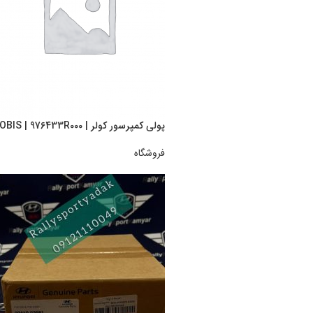
پولی کمپرسور کولر | Hyundai/KIA Genuine Parts – MOBIS | 976433R000
فروشگاه