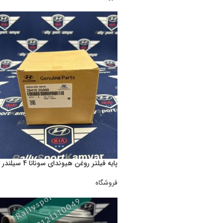
پایه فیلتر روغن هیوندای سوناتا 4 سیلندر 26410/2G000
فروشگاه