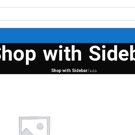
hop with Side
خانه
/
Shop with Sidebar