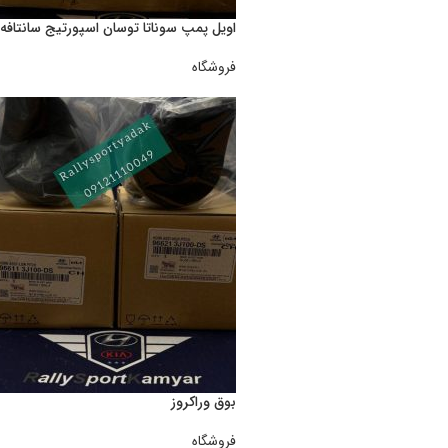
اويل پمپ سوناتا توسان اسپورتيج سانتافه ٤ سيلندي
فروشگاه
بوق وراکروز
فروشگاه