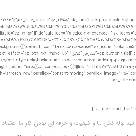
:30px;”][cz_stylish_list id=”cz_41743″
8%B1%D9%88%DB%8C%D8%B3%20%D9%84%D8%AD%D8%B8%D9%87%20
6;” sk_lists=”font-size:18px;color:#003468;font-weight:700;”][cz_stylish_list id=”cz_71452″
8%A7%D9%86%D8%AA%DB%8C%20%DB%8C%DA%A9%20%D8%B3%D8%A7
_line id=”cz_17352″ sk_line=”background-
2,104,0.15);height:1px;margin-top:30px;margin-bottom:20px;”][cz_button title
7;font-style:italic;background-color:transparent;padding:0px 2px;mar
پروژه های لوله کشی ما
نید لوله کش ما و کیفیت و حرفه ای بودن کار ما اعتماد ک