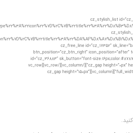
[/cz_title][cz_free_line id=”cz_26158″ sk_line=”background-color:rgba(0,52,104,0.15);height:1px;margin-top:30px;margin-bottom
pe%22%3A%22icon%22%7D%2C%7B%22title%22%3A%22%D8%B3%D
default_icon=”fa czico-202-checked-1″ sk_icons=”color:#36ce3
con%22%7D%2C%7B%22title%22%3A%22%DA%AF%D8%A7%D8%B1%D
default_icon=”fa czico-198-cancel” sk_icons=”color:#e53935;” sk_lists=”font-size:18px;color:rgba(0,52,104,0.49);font-weight:700;”][cz_free
color:rgba(0,5=”سفارش آنلاین” btn_position=”cz_btn_right” icon_position=”after” text_effect=”cz_btn_txt_move_up”
id=”cz_36883″ sk_button=”font-size:16px;color:#87878
color:transparent;” alt_title=”انتخاب عالی” link=”url:http%3A%2F%2Frallysportyadak.com%2Fshop%2F|||”][/cz_content_box][cz_gap height=”0px” height_tablet=”100px”][/vc_column][/vc_row][vc_row
full_width=”stretch_row” parallax=”content-moving” parallax_image=”1250″ css=”.vc_custom_1560520846541{background-color: #003468 !important;}”][vc_column][cz_gap height=”150px”
نید.