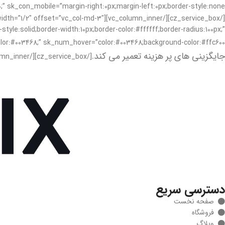
0;” sk_con_mobile=”margin-right:0px;margin-left:0px;border-style:none;”]
le:solid;border-width:10px;border-color:#ffffff;border-radius:100px;”
olor:#003468;” sk_num_hover=”color:#003468;background-color:#ffc600;”]
جایگزینی های پر هزینه تعمیر می کند.
[/cz_service_box][/vc_column_inner][/vc_row_inner][/cz_content_box][/vc_column][/vc_row]
دسترسی سریع
صفحه نخست
فروشگاه
وبلاگ