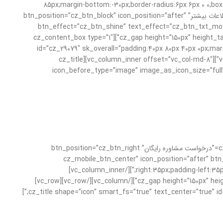
85px;margin-bottom:-30px;border-radius:6px 6px 0 0;box-
bottom:55px;”]لورم ایپسوم متن ساختگی با تولید سادگی نامفهوم از صنعت چاپ و با استفاده از طراحان گرافیک است.[/cz_service_box][cz_button title=”اطلاعات بیشتر” btn_position=”cz_btn_block” icon_position=”after”
btn_effect=”cz_btn_shine” text_effect=”cz_btn_txt_move_
sk_hover=”font-weight:900;” link=”url:http%3A%2F%2Frallysportyadak.com%2Fservices%2F|||”][/vc_column_inner][/vc_row_inner][cz_gap height=”150px” height_tablet=”100px”][cz_content_box type=”1″
id=”cz_29079″ sk_overall=”padding:40px 80px 40px 0px;margi
right:0;padding-left:80px;RTL” sk_overall_mobile=”padding:40px;margin-right:0px;margin-left:0px;”][vc_row_inner content_placement=”middle”][vc_column_inner offset=”vc_col-md-8″][cz_title
icon_before_type=”image” image_as_icon_size=”full”
[/cz_title][/vc_column_inner][vc_column_inner offset=”vc_col-md-4 vc_col-xs-12″][cz_gap height=”0px” height_tablet=”50px”][cz_button title=”درخواست مشاوره رایگان” btn_position=”cz_btn_right
cz_mobile_btn_center” icon_position=”after” btn
right:35px;padding-left:35px;” link=”url:http%3A%2F%2Frallysportyadak.com%2Fservices%2F|||” sk_button_mobile=”font-size:14px;padding-right:25px;padding-left:25px;”][/vc_column_inner]
[/vc_row_inner][/cz_content_box][cz_gap height=”150px” height_tablet=”100px”][/vc_column][/vc_row][vc_row][vc_column][cz_gap height=”150px” height_tablet=”100px”][/vc_column][/vc_row][vc_row]