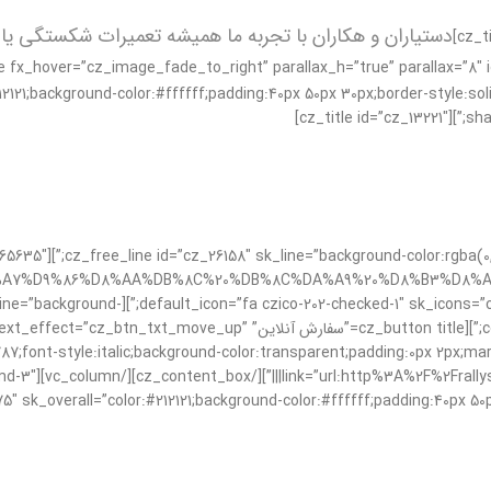
:#212121;background-color:#ffffff;padding:40px 50px 30px;border-style:so
shad
:30px;”][cz_stylish_list id=”cz_65635″
8%A7%D9%86%D8%AA%DB%8C%20%DB%8C%DA%A9%20%D8%B3%D8%A7
eight:700;”][cz_free_line id=”cz_17352″ sk_line=”background-
2,104,0.15);height:1px;margin-top:30px;margin-bottom:20px;”][cz_button title
7;font-style:italic;background-color:transparent;padding:0px 2px;mar
″ sk_overall=”color:#212121;background-color:#ffffff;padding:40px 50p