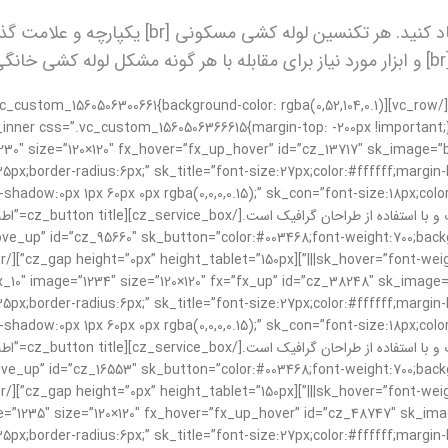
شما می توانید لوله کش ما و کیفیت و حرفه ای بود
.
c_row][vc_row full_width=”stretch_row” css=”.vc_custom_1560506300661{background-color: rgba(0,52,104,0.1)
cz_service_box type==”تعمیر و نصب شیر آب”  fx_hover=”fx_up_hover” id=”cz_13717″ sk_image=”background
5px;border-radius:6px;” sk_title=”font-size:27px;color:#ffffff;margi
shadow:0px 1px 60px 0px rgba(0,0,0,0.15);” sk_con=”font-size:18px;col
up” id=”cz_95660″ sk_button=”color:#003468;font-weight:700;backgrou
cz_service_box ty=”تعویض پمپ استخر” 234″ size=”120×120″ fx=”fx_up” id=”cz_38248″ sk_image=”background
5px;border-radius:6px;” sk_title=”font-size:27px;color:#ffffff;margi
shadow:0px 1px 60px 0px rgba(0,0,0,0.15);” sk_con=”font-size:18px;col
up” id=”cz_16553″ sk_button=”color:#003468;font-weight:700;backgrou
cz_service_box=”نصب دوش آب” ”120×120″ fx_hover=”fx_up_hover” id=”cz_48747″ sk_image=”background
5px;border-radius:6px;” sk_title=”font-size:27px;color:#ffffff;margi