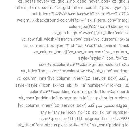
[/cz_title][cz_gap][cz_posts hover=”cz_grid_1_no_desc” hover_p
filters_items_count=”cz_grid_filters_count_i” post_type=”portfolio” tilt=”on” id=”cz_99327”
subtitles=”%5B%7B%22t%22%3A%22date%22%7D%5D” filter
weight:900;background-color:#ffc600;” sk_filters_con=”marg
color:rgba(255,198,0,0.9);border
sk_title=”color:#003468;margin-top:20px;margin-right:30px;margin-left:30px;” sk_overall_mobile=”padding-right:25px;padding-bottom:25px;padding-left:25px;”][cz_gap height=”150px”
height_tablet=”100px”][/vc_column][/vc_row][vc_row][vc_column][cz_gap height=”350px”][/vc_column][/vc_row][vc_row full_width=
#003468 !important;}”][vc_column][cz_content_box type=”1″ id=”cz_82
color:#003468;border-radius:6px;” sk_overall_mobile=”padding-right:25px;padding-left:25px;”][vc_row_inner css=”.vc_custom_1560539342536{margin-top: -100px !important;}”][vc_column_inner
style=”style10″ icon_fx=”cz_sbi_fx_9a” number=”۱” id=”-
size:60px;color:#003468;background-color:#ffc600
sk_title=”font-size:24px;color:#003468;” sk_con=”padding-le
 کند.
[/cz_service_box][/vc_column_inner][vc_column_inner
style=”style10″ icon_fx=”cz_sbi_fx_9a” number=”۲” id=”cz_95891″ sk_num=”font-size:60px;color:#ffffff;ba-
color:#003468;padding:20px;margin-bottom:50px;border-
sk_con=”padding-left:20px;margin-left:-20px;border-style:s
هزینه تعمیر می کند.
[/cz_service_box][/vc_column_inner]
vc_column_in=”شروع رفع مشکل” style=”style10″ icon_fx=”cz_sbi_fx_9a” number=”۳” id=”cz_64189″ sk_num=”font-
size:60px;color:#ffffff;background-color:#003468
sk_title=”font-size:24px;color:#003468;” sk_con=”padding-lef