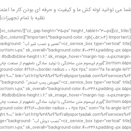
نقلیه با تمام تجهیزات[br] و ابزار مورد نیاز برای مقابله با هر گونه مشکل لوله کشی خانگی وارد می شود
[”vertical” title
n-bottom:10px;” sk_overall=”background-color:#003468;padding:0px 55px
or:#bdbdbd;line-height:1.6;” sk_image_hover=”margin-top:-80px;margin-
nd-color:#ffc600;border-radius:0 0 6px 6px;” icon=”fa fa-angle-left”
[pe=”vertical” title
n-bottom:10px;” sk_overall=”background-color:#003468;padding:0px 55px
or:#bdbdbd;line-height:1.6;” sk_image_hover=”margin-top:-80px;margin-
nd-color:#ffc600;border-radius:0 0 6px 6px;” icon=”fa fa-angle-left”
[ type=”vertical” title
n-bottom:10px;” sk_overall=”background-color:#003468;padding:0px 55px