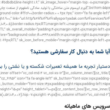
or:#bdbdbd;line-height:1.6;” sk_image_hover=”margin-top:-80px;margin-
nd-color:#ffc600;border-radius:0 0 6px 6px;” icon=”fa fa-angle-left”
,104,0.5);border-radius:6px;RTLmargin-left:0;margin-right:61px;padding-
ore=”background-color:#003468;width:120px;margin-right:50px;margin-
:-66px;RTL” sk_icon_before_mobile=”margin-right:0px;margin-left:0px;”]
آیا شما به دنبال کار سفارشی هستید؟
دستیار تجربه ما همیشه تعمیرات شکسته و یا نشتی را برا
z_61956″ icon=”fa fa-angle-left” sk_button=”font-size:18px;padding-
[vc_column offset=”vc_col-md-6″][cz_title shape=”icon” smart_fs=”true” text_center=”true” id=”cz_86247″ shape_icon=”fa czico-071-money-3″ sk_shape=”color:rgba(0,52,104,0.07);top:-70px;right:-30px;”]
سرویس های ماهیانه