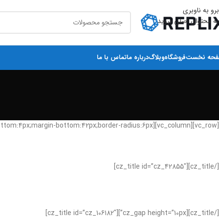
برو به ناوبری
به محتوای اصلی بروید
حه نخست
فروشگاه
وبلاگ
درباره ما
تماس با ما
[vc_row][vc_column][cz_title id=”cz_40111″ sk_overall=”font-size:14px;color:#474747;background-color:rgba(0,52,104,0.05);padding-top:4px;padding-bottom:4px;margin-bottom:42px;border-radius:6px;”]
[/cz_title][cz_title id=”cz_42855″]
[/cz_title][cz_gap height=”10px”][cz_title id=”cz_106182″]