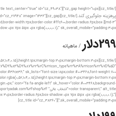
[/cz_title][cz_gap height=”10px”][cz_title text_center=”true” id=”cz_49038″]
پرهزینه جلوگیری کند.
lid;border-width:2px;border-color:#ffc600;border-radius:6px;box-
ow:0px 7px 51px 0px rgba(0,0,0,0.1);” sk_overall_mobile=”padding:30px;”][cz_title id=”cz_13221″]
299دلار
/ ماهیانه
%D9%84%D9%87%22%2C%22icon_type%22%3A%22icon%22%7D%5D”
gin:0px;” icon=”fa fa-angle-left” sk_hover=”color:#003468;background-
x 30px;border-radius:6px;box-shadow:0px 7px 51px 0px rgba(0,0,0,0.1);”
sk_overall_mobile=”padding:30px;”][cz_title id=”cz_38360″]