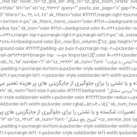
os=”cz_grid_1_mid tac” hover_fx=”cz_grid_zin” img_fx=”cz_grid_zoom_rotate
czico-109-link-symbol-1″ filters_pos=”tac” brows=”همه پروژه ها” ″ query=”” posts_per_page=”8″ gap=”30px
s=”80, 99, 107, 68″ sk_filters=”color:#ffffff;margin-right:3px;margi
in-bottom:30px;” sk_filters_items_count=”color:#ffc600;background-c
-radius:6px;” sk_icon=”color:#ffc600;background-color:#003468;border-r
”stretch_row” css=”.vc_custom_1560538780782{background-color:
859″ sk_overall=”background-color:#ffffff;padding:0px 50px 30px;margin-top:-200px;b
width=”1/2″ offset=”vc_col-md-3″][cz_service_box type=”vertical” title=”تماس با شرکت” cz_23666″ sk_num=”font
;padding:20px;margin-bottom:50px;border-style:solid;border-width:10px;
ft:20px;margin-left:-20px;border-style:solid;border-left-width:1px;bor
و یا نشتی را برای جلوگیری از جایگزینی های پر هزینه تعمیر می
width=”1/2″ offset=”vc_col-md-3″][cz_service_box type=”vertical” title=”بررسی مشکل” ckground
style:solid;border-width:10px;border-color:#ffffff;border-radius:100px
olid;border-left-width:1px;border-color:rgba(0,52,104,0.15);” sk_num_
تعمیرات شکسته و یا نشتی را برای جلوگیری از جایگزینی های پر 
[ner width=”1/2″ offset=”vc_col-md-3″][cz_service_box type=”vertical” title
;padding:20px;margin-bottom:50px;border-style:solid;border-width:10px;
t:20px;margin-left:-20px;border-style:solid;border-left-width:1px;bord