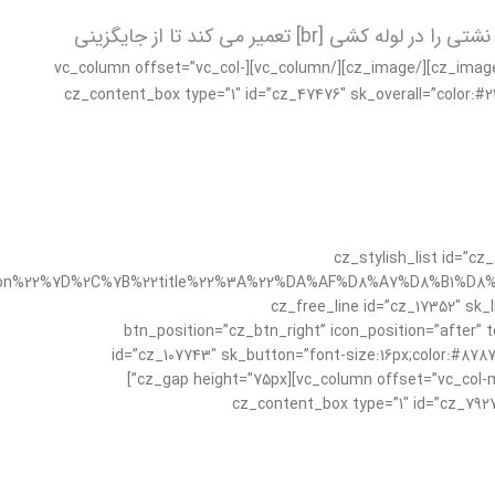
دستیاران و هکاران با تجربه ما همیشه تعمیرات شکستگی یا نشتی را در لوله کشی [br] تعمیر می کند تا از جایگزینی
[/cz_title][cz_gap][cz_image fx_hover=”cz_image_fade_to_right” parallax_h=”true” parallax=”8″ id=”cz_27948″ image=”1436″][/cz_image][/vc_column][vc_column offset=”vc_col-
md-3″][cz_content_box type=”1″ id=”cz_47476″ sk_overall=”color
[/cz_title][cz_free_line id=”cz_26158″ sk_line=”background-color:rgba(0,52,104,0.15);height:1px;margin-top:30px;margin-bottom
con%22%7D%2C%7B%22title%22%3A%22%DA%AF%D8%A7%D8%B1%D
default_icon=”fa czico-202-checked-1″ sk_icons=”color:#36ce36;” sk_lists=”font-size:18px;color:#003468;font-w
color:rgba(0,5=”سفارش آنلاین” btn_position=”cz_btn_right” icon_position=”after” text_effect=”cz_btn_txt_move_up”
id=”cz_107743″ sk_button=”font-size:16px;color:#87878
color:transparent;” alt_title=”انتخاب عالی” link=”url:http%3A%2F%2Frallysportyadak.com%2Fshop%2F|||”][/cz_content_box][/vc_column][vc_column offset=”vc_col-md-3″][cz_gap height=”75px”]
[cz_content_box type=”1″ id=”cz_79275