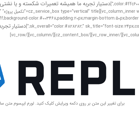
دستیار تجربه ما همیشه تعمیرات شکسته و یا نشتی ر
color:#ffc60
[/e
f;background-color:#003468;padding:20px;margin-bottom:50px;border-sty
دستیار تجربه
sk_overall=”color:#828282;” sk_title=”font-size:24px;c
برای تغییر این متن بر روی دکمه ویرایش کلیک کنید. لورم ایپسوم متن سا