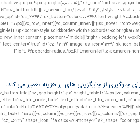
shadow:0px 1px 60px 0px rgba(0,0,0,0.15);” sk_con=”font-size:18px;col
up” id=”cz_23440″ sk_button=”color:#003468;font-weight:700;backgrou
n-left:61px;border-style:solid;border-width:4px;border-color:rgba(0,52
 text_center=”true” id=”cz_93219″ image_as_icon=”1239″ sk_icon_bef
left:-66px;border-radius:6px;RTLmargin-left:50px;margin-right
ی جلوگیری از جایگزینی های پر هزینه تعمیر می کند.
_effect=”cz_btn_circle_fade” text_effect=”cz_btn_zoom_out_in” id=”c