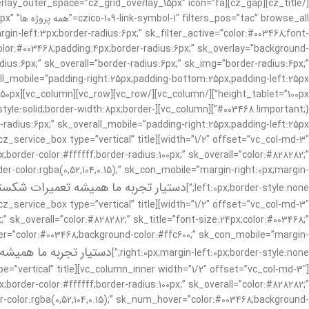
” overlay_outer_space=”cz_grid_overlay_15px” icon=”fa
e_all
n-left:3px;border-radius:6px;” sk_filter_active=”color:#003468;font-
olor:#003468;padding:4px;border-radius:6px;” sk_overlay=”background-
adius:6px;” sk_overall=”border-radius:6px;” sk_img=”border-radius:6px;”
order-style:solid;border-width:8px;border-
border-color:#ffffff;border-radius:100px;” sk_overall=”color:#828282;”
der-color:rgba(0,52,104,0.15);” sk_con_mobile=”margin-right:0px;margin-
دستیار تجربه ما همیشه تعمیرات شکسته 
left:0px;border-style:none;”]
;” sk_overall=”color:#828282;” sk_title=”font-size:24px;color:#003468;”
hover=”color:#003468;background-color:#ffc600;” sk_con_mobile=”margin-
دستیار تجربه ما همیشه 
right:0px;margin-left:0px;border-style:none;”]
border-color:#ffffff;border-radius:100px;” sk_overall=”color:#828282;”
er-color:rgba(0,52,104,0.15);” sk_num_hover=”color:#003468;background-