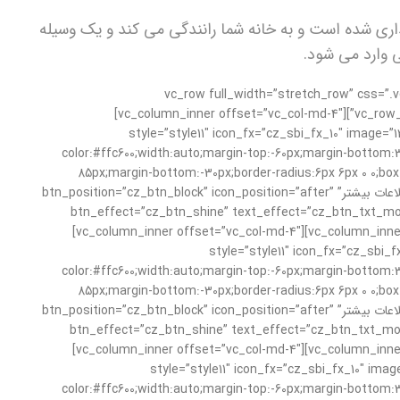
ن کار ما اعتماد کنید. هر تکنسین لوله کشی مسکونی [br] یکپارچه و علامت گذاری شده است و به خانه شما رانندگی می کند و یک وسیله
[/cz_title][cz_gap height=”350px” height_tablet=”300px”][/vc_column][/v
!important;*background-color: rgb(0,52,104) !important;}”][vc_column][vc_row_inner css=”.vc_custom_1560506366615{margin-top: -200px !important;}”][vc_column_inner offset=”vc_col-md-4″]
style=”style11″ icon_fx=”cz_sbi_fx_10″ image=”1230″ size=”120×120″-
color:#ffc600;width:auto;margin-top:-60px;margin-bottom:3
85px;margin-bottom:-30px;border-radius:6px 6px 0 0;box-
bottom:55px;”]لورم ایپسوم متن ساختگی با تولید سادگی نامفهوم از صنعت چاپ و با استفاده از طراحان گرافیک است.[/cz_service_box][cz_button title=”اطلاعات بیشتر” btn_position=”cz_btn_block” icon_position=”after”
btn_effect=”cz_btn_shine” text_effect=”cz_btn_txt_move_
sk_hover=”font-weight:900;” link=”url:http%3A%2F%2Frallysportyadak.com%2Fservices%2F|||”][cz_gap height=”0px” height_tablet=”150px”][/vc_column_inner][vc_column_inner offset=”vc_col-md-4″]
style=”style11″ icon_fx=”cz_sbi_fx_10″ image=”1-
color:#ffc600;width:auto;margin-top:-60px;margin-bottom:3
85px;margin-bottom:-30px;border-radius:6px 6px 0 0;box-
bottom:55px;”]لورم ایپسوم متن ساختگی با تولید سادگی نامفهوم از صنعت چاپ و با استفاده از طراحان گرافیک است.[/cz_service_box][cz_button title=”اطلاعات بیشتر” btn_position=”cz_btn_block” icon_position=”after”
btn_effect=”cz_btn_shine” text_effect=”cz_btn_txt_move_
sk_hover=”font-weight:900;” link=”url:http%3A%2F%2Frallysportyadak.com%2Fservices%2F|||”][cz_gap height=”0px” height_tablet=”150px”][/vc_column_inner][vc_column_inner offset=”vc_col-md-4″]
style=”style11″ icon_fx=”cz_sbi_fx_10″ image=”1235″ size=-
color:#ffc600;width:auto;margin-top:-60px;margin-bottom:3