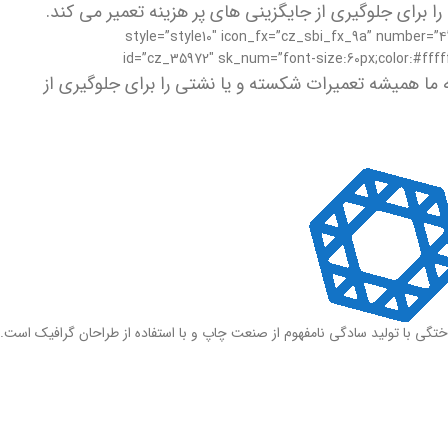
ا برای جلوگیری از جایگزینی های پر هزینه تعمیر می کند.
cz_service_box][/vc_column_inner][vc_column_inner width=”1/2″ offset=”vc_col-md-3″][cz_service_box type=”vertical” titl=”تکمیل پروژه” style=”style10″ icon_fx=”cz_sbi_fx_9a” number=”۴”
id=”cz_35972″ sk_num=”font-size:60px;color:#fffff
 ما همیشه تعمیرات شکسته و یا نشتی را برای جلوگیری از
ختگی با تولید سادگی نامفهوم از صنعت چاپ و با استفاده از طراحان گرافیک است.