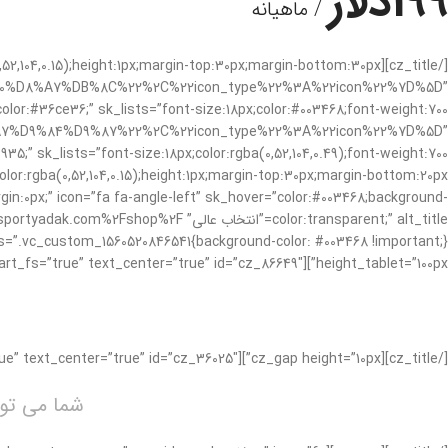
199دلار
/ ماهیانه
%D8%A7%DB%8C%22%2C%22icon_type%22%3A%22icon%22%7D%5D”
%D9%84%D9%87%22%2C%22icon_type%22%3A%22icon%22%7D%5D”
gin:0px;” icon=”fa fa-angle-left” sk_hover=”color:#003468;background-
height_tablet=”100px”][cz_title smart_fs=”true” text_center=”true” id=”cz_86649″]
[/cz_title][cz_gap height=”10px”][cz_title smart_fs=”true” text_center=”true” id=”cz_36025″]
شما می توا