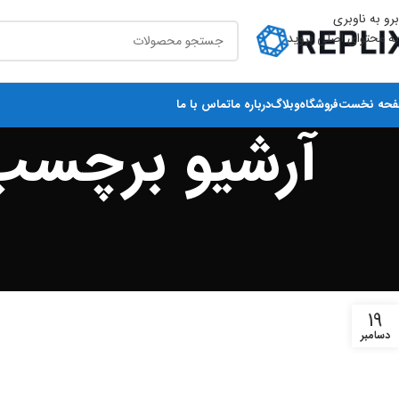
برو به ناوبری
به محتوای اصلی بروید
حه نخست
فروشگاه
وبلاگ
درباره ما
تماس با ما
آرشیو برچسب 
19
دسامبر