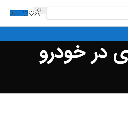
0
﷼
ی در خودرو