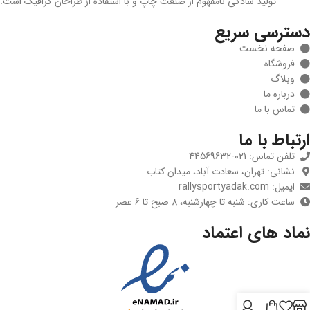
تولید سادگی نامفهوم از صنعت چاپ و با استفاده از طراحان گرافیک است.
دسترسی سریع
صفحه نخست
فروشگاه
وبلاگ
درباره ما
تماس با ما
ارتباط با ما
تلفن تماس: 021-44569632
نشانی: تهران، سعادت آباد، میدان کتاب
ایمیل: rallysportyadak.com
ساعت کاری: شنبه تا چهارشنبه، 8 صبح تا 6 عصر
نماد های اعتماد