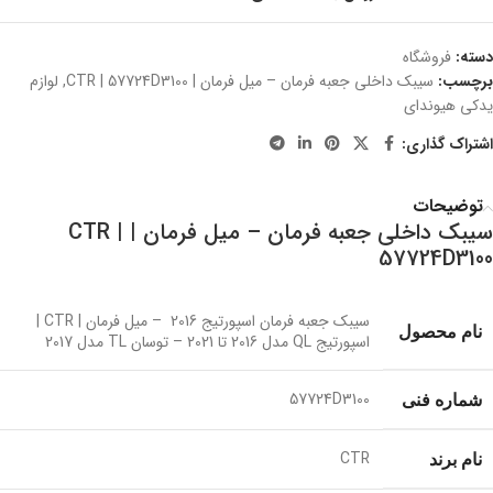
دسته:
فروشگاه
برچسب:
سیبک داخلی جعبه فرمان – میل فرمان | CTR | 57724D3100
,
لوازم
یدکی هیوندای
اشتراک گذاری:
توضیحات
سیبک داخلی جعبه فرمان
–
میل فرمان
| CTR |
57724D3100
سیبک جعبه فرمان اسپورتیج 2016 – میل فرمان |
CTR
|
نام محصول
اسپورتیج QL مدل 2016 تا 2021 – توسان TL مدل 2017
57724D3100
شماره فنی
CTR
نام برند