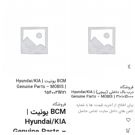
BCM یونیت | Hyundai/KIA
Genuine Parts – MOBIS |
فروشگاه
درب باک داخلی (پیچی) | Hyundai/KIA
954003W121
Genuine Parts – MOBIS | 310101D000
فروشگاه
برای اطلاع از آخرید قیمت ها با شماره
BCM یونیت |
تلفن های داخل سایت تماس حاصل
فرمایید
Hyundai/
KIA
تماس با ما: 02166510036 و 02166510039
Genuine Parts
–