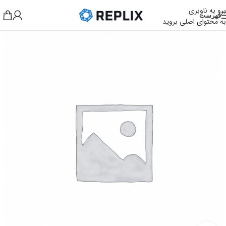
برو به ناوبری
فهرست
به محتوای اصلی بروید