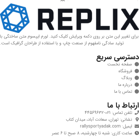
MOBIS |
وزن
100 g
954003W121
برند
Hyundai/KIA Genuine Parts
برای اطلاع از آخرید قیمت ها با شماره
تلفن های داخل سایت تماس حاصل
برای تغییر این متن بر روی دکمه ویرایش کلیک کنید. لورم ایپسوم متن ساختگی با
فرمایید
تولید سادگی نامفهوم از صنعت چاپ و با استفاده از طراحان گرافیک است.
سطح کیفیت
اصلی
تماس با ما: 02166510036 و 02166510039
دسترسی سریع
صفحه نخست
وزن
500 g
تکنولوژی و ساخت
کره ای
فروشگاه
وبلاگ
درباره ما
برند
Hyundai/KIA Genuine Parts
گارانتی
اصالت و سلامت فیزیکی
تماس با ما
ارتباط با ما
سطح کیفیت
اصلی
برند خودرو
کیا, هیوندای
تلفن تماس: 021-44569632
نشانی: تهران، سعادت آباد، میدان کتاب
تکنولوژی و ساخت
کره ای
ایمیل: rallysportyadak.com
مدل و
اسپورتیج SL مدل 2010 تا
2016
ساعت کاری: شنبه تا چهارشنبه، 8 صبح تا 6 عصر
تیپ