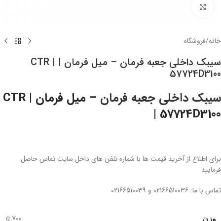
برای بزرگنمایی کلیک کنید.
خانه
/
فروشگاه
سیبک داخلی جعبه فرمان – میل فرمان | CTR |
57724D3100
سیبک داخلی جعبه فرمان
– میل فرمان | CTR
| 57724D3100
برای اطلاع از آخرید قیمت ها با شماره تلفن های داخل سایت تماس حاصل
فرمایید
تماس با ما: 02166510036 و 02166510039
700 g
وزن