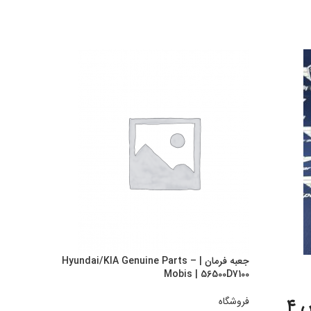
جعبه فرمان | Hyundai/KIA Genuine Parts –
صافی بنز
Mobis | 56500D7100
فروشگا
توپی چرخ جلوی جنسیس ۴
فیلت
فروشگاه