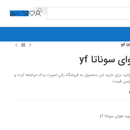
0
﷼
yf
 سوناتا yf
ای سوناتا yf / شما می توانید برای خرید این محصول به فروشگاه رالی اسپرت یدک مراجعه کرده و
نین قیمت
ه هوای سوناتا yf