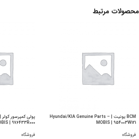
محصولات مرتبط
BCM یونیت | Hyundai/KIA Genuine Parts –
BIS | 976433R000
MOBIS | 954003W121
فروشگاه
فروشگاه