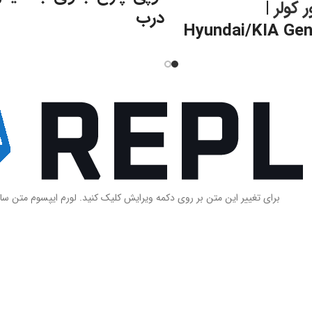
 کولر
|
درب
Hyundai/KIA Gen
توپی چرخ جلو جنسیس 4 با شماره
– MOBIS | 
فنی
51750/3M000
در فروشگاه
موجود می 
میتوانید با شماره های ما تماس گرفته و سف
قیمت ها با شماره تلفن های داخل
ثبت کنید.
مایید
800 g
Hyundai/KIA Genuine Parts
برای تغییر این متن بر روی دکمه ویرایش کلیک کنید. لورم ایپسوم متن سا
اصلی
خت
کره ای